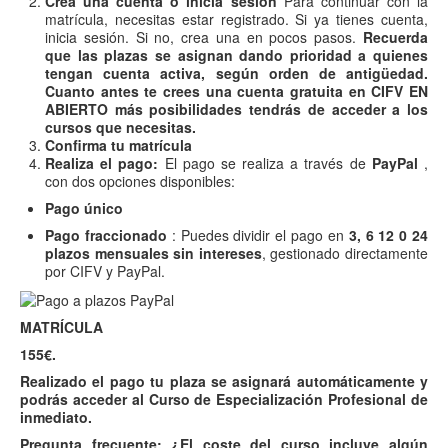
Crea una cuenta o inicia sesión
Para continuar con la
matrícula, necesitas estar registrado. Si ya tienes cuenta,
inicia sesión. Si no, crea una en pocos pasos.
Recuerda
que las plazas se asignan dando prioridad a quienes
tengan cuenta activa, según orden de antigüedad.
Cuanto antes te crees una cuenta gratuita en CIFV EN
ABIERTO más posibilidades tendrás de acceder a los
cursos que necesitas.
Confirma tu matrícula
Realiza el pago:
El pago se realiza a través de
PayPal
,
con dos opciones disponibles:
Pago único
Pago fraccionado
: Puedes dividir el pago en
3, 6 12 0 24
plazos mensuales sin
intereses
, gestionado directamente
por CIFV y PayPal.
MATRÍCULA
155€.
Realizado el pago tu plaza se asignará automáticamente y
podrás acceder al Curso de Especialización Profesional de
inmediato.
Pregunta frecuente:
¿El coste del curso incluye algún