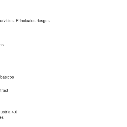
rvicios. Principales riesgos
sos
 básicos
tract
ustria 4.0
des