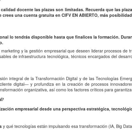
a calidad docente las plazas son limitadas. Recuerda que l
as plaz
e crees una cuenta gratuita en CIFV EN ABIERTO, más posibilidad
onal lo tendrás disponible hasta que finalices la formación. Duran
o.
l marketing y la gestión empresarial que deseen liderar procesos de t
ables de infraestructura tecnológica, técnicos encargados del desar
isión integral de la Transformación Digital y de las Tecnologías Eme
 cliente digital— y profundiza en la creación de procesos innovadore
nsformación organizativa, así como los factores críticos para garantizar
l?
alización empresarial desde una perspectiva estratégica, tecnológ
s
y qué tecnologías están impulsando esa transformación (IA, Big Data, 