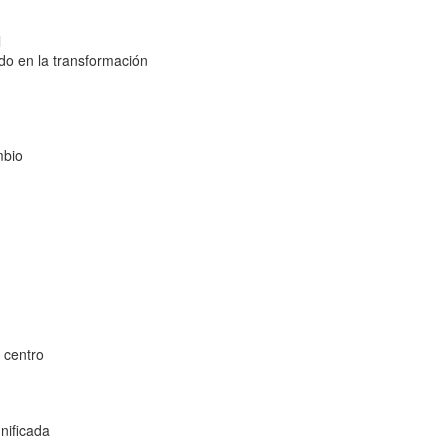
l
ado en la transformación
mbio
l centro
nificada